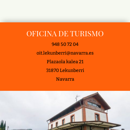
OFICINA DE TURISMO
948 50 72 04
oit.lekunberri@navarra.es
Plazaola kalea 21
31870 Lekunberri
Navarra