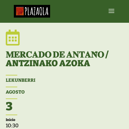

𝐌𝐄𝐑𝐂𝐀𝐃𝐎 𝐃𝐄 𝐀𝐍𝐓𝐀𝐍̃𝐎 /
ANTZINAKO AZOKA
LEKUNBERRI
AGOSTO
3
Inicio
10:30