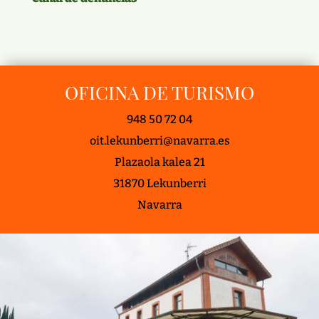
OFICINA DE TURISMO
948 50 72 04
oit.lekunberri@navarra.es
Plazaola kalea 21
31870 Lekunberri
Navarra