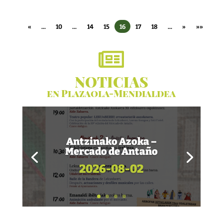
«
...
10
...
14
15
16
17
18
...
»
»»

NOTICIAS
en Plazaola-Mendialdea
Antzinako Azoka –
Mercado de Antaño
2026-08-02