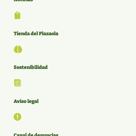

Tienda del Plazaola

Sostenibilidad

Aviso legal

Canal de denuncias