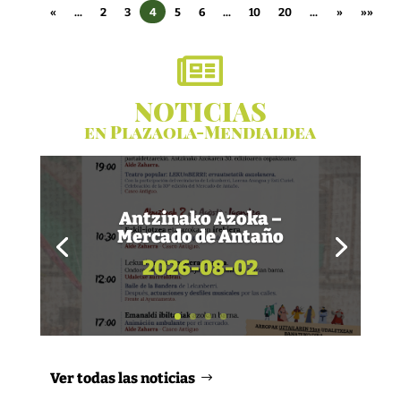
«
...
2
3
4
5
6
...
10
20
...
»
»»

NOTICIAS
en Plazaola-Mendialdea
Antzinako Azoka –
Mercado de Antaño
2026-08-02
Ver todas las noticias