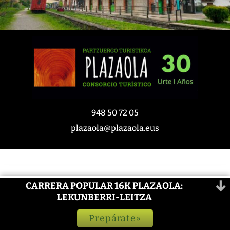
948 50 72 05
plazaola@plazaola.eus
Subvenciona Gobierno de Navarra
CARRERA POPULAR 16K PLAZAOLA:
LEKUNBERRI-LEITZA
Prepárate»