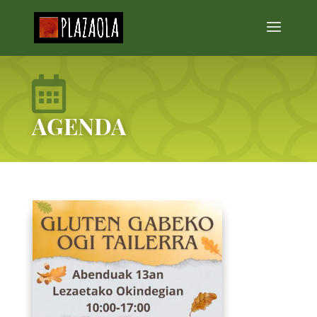

AGENDA