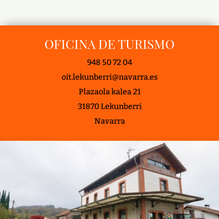
OFICINA DE TURISMO
948 50 72 04
oit.lekunberri@navarra.es
Plazaola kalea 21
31870 Lekunberri
Navarra