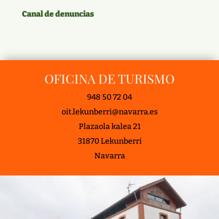
Canal de denuncias
OFICINA DE TURISMO
948 50 72 04
oit.lekunberri@navarra.es
Plazaola kalea 21
31870 Lekunberri
Navarra