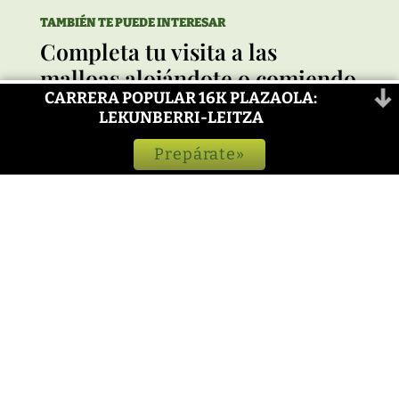
TAMBIÉN TE PUEDE INTERESAR
Completa tu visita a las
malloas alojándote o comiendo
CARRERA POPULAR 16K PLAZAOLA:
en cualquiera de nuestros
LEKUNBERRI-LEITZA
establecimientos asociados.
Prepárate»
Ver todos los alojamientos
Ver todos los restaurantes