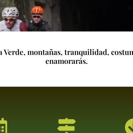
ía Verde, montañas, tranquilidad, costu
enamorarás.

