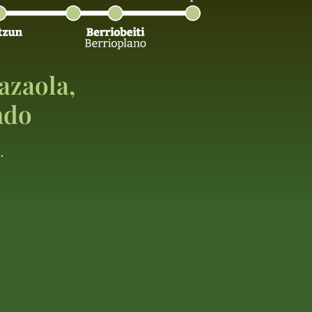
azaola,
ndo
.