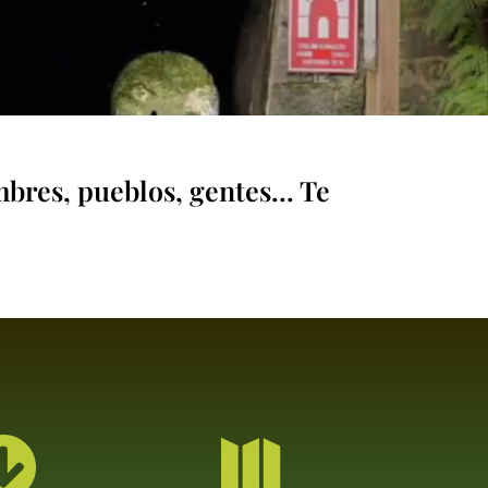
mbres, pueblos, gentes… Te

