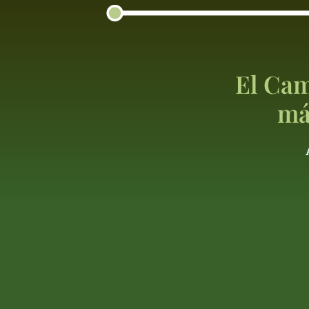
El Cam
má