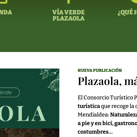
NDA
VÍA VERDE
¿QUÉ 
PLAZAOLA
NUEVA PUBLICACIÓN
Plazaola, m
El Consorcio Turístico 
turística
que recoge la o
Mendialdea:
Naturaleza
a pie y en bici, gastro
costumbres…