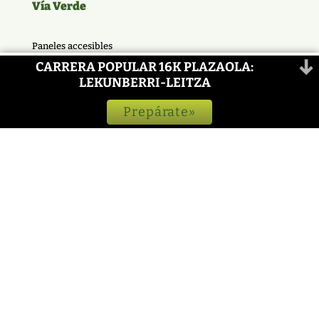
Vía Verde
Paneles accesibles
CARRERA POPULAR 16K PLAZAOLA:

LEKUNBERRI-LEITZA
Prepárate»
Naturaleza

Gastronomía

¿Qué hacer?