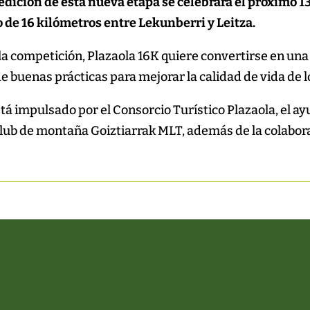
edición de esta nueva etapa se celebrará el próximo 
de 16 kilómetros entre Lekunberri y Leitza.
e la competición, Plazaola 16K quiere convertirse en una 
e buenas prácticas para mejorar la calidad de vida de l
stá impulsado por el Consorcio Turístico Plazaola, el 
 Club de montaña Goiztiarrak MLT, además de la colabor