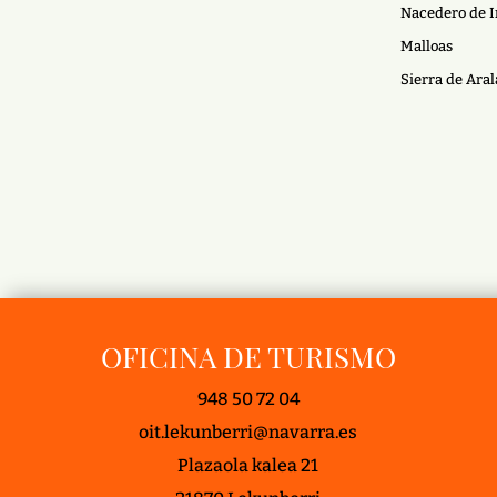
Nacedero de I
Malloas
Sierra de Aral
OFICINA DE TURISMO
948 50 72 04
oit.lekunberri@navarra.es
Plazaola kalea 21