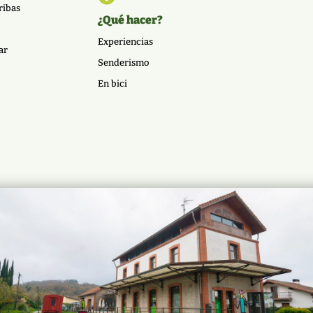
ribas
¿Qué hacer?
Experiencias
ar
Senderismo
En bici