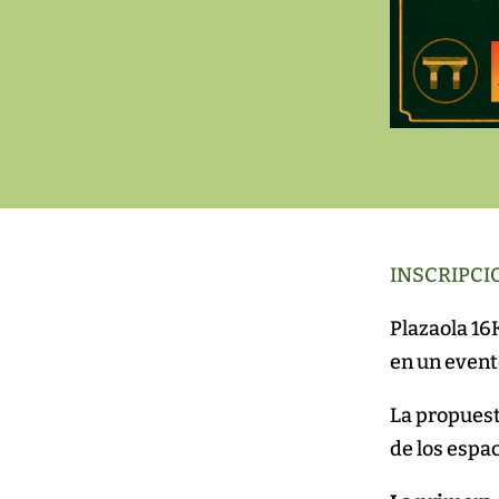
INSCRIPCI
Plazaola 16K
en un event
La propuest
de los espac