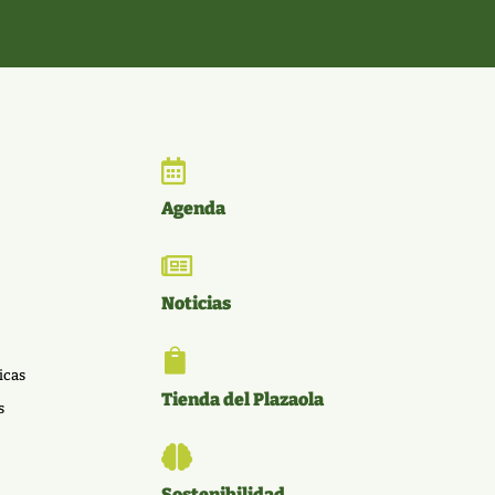

Agenda

Noticias

icas
Tienda del Plazaola
s

Sostenibilidad