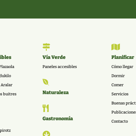


ibles
Vía Verde
Planificar
Plazaola
Paneles accesibles
Cómo llegar
dukilo
Dormir

 Aralar
Comer
Naturaleza
os buitres
Servicios
Buenas práct

Publicacione
Gastronomía
Contacto
pirotz
