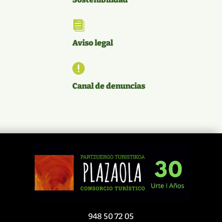

Aviso legal

Canal de denuncias
948 50 72 05