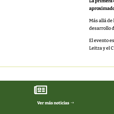
La primera 
aproximado 
Más allá d
desarrollo d
El evento e
Leitza y el

Ver más noticias