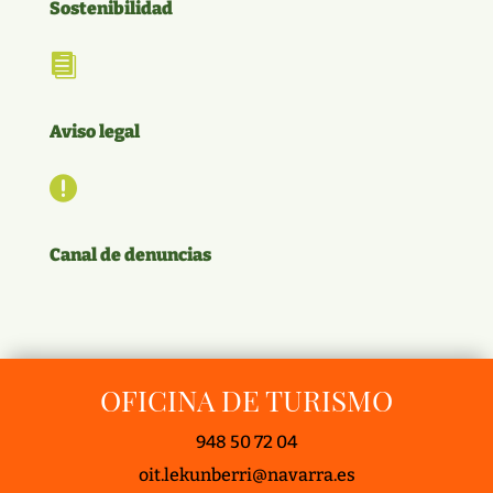
Sostenibilidad

Aviso legal

Canal de denuncias
OFICINA DE TURISMO
948 50 72 04
oit.lekunberri@navarra.es