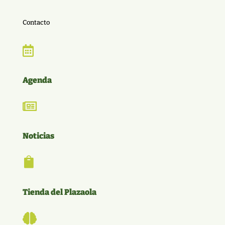
Contacto

Agenda

Noticias

Tienda del Plazaola
