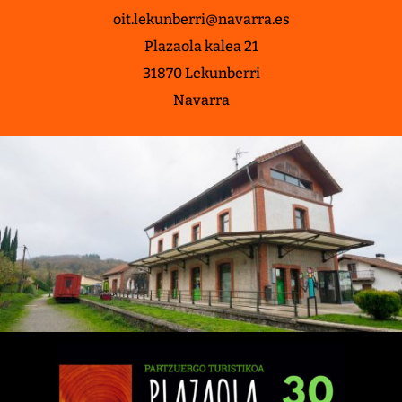
oit.lekunberri@navarra.es
Plazaola kalea 21
31870 Lekunberri
Navarra