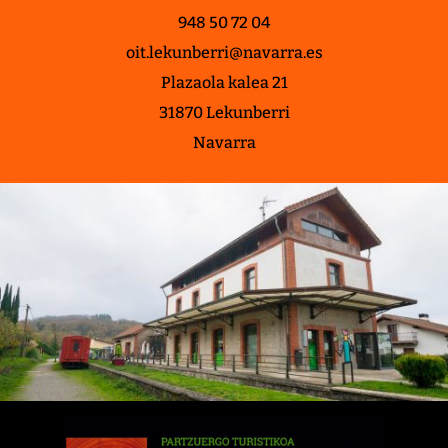
948 50 72 04
oit.lekunberri@navarra.es
Plazaola kalea 21
31870 Lekunberri
Navarra