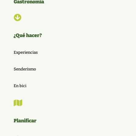
Gastronomía

¿Qué hacer?
Experiencias
Senderismo
En bici

Planificar