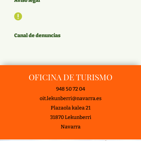
Aviso legal

Canal de denuncias
OFICINA DE TURISMO
948 50 72 04
oit.lekunberri@navarra.es
Plazaola kalea 21
31870 Lekunberri
Navarra