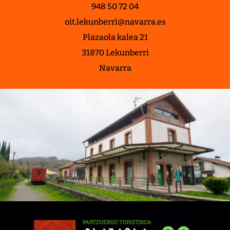
948 50 72 04
oit.lekunberri@navarra.es
Plazaola kalea 21
31870 Lekunberri
Navarra