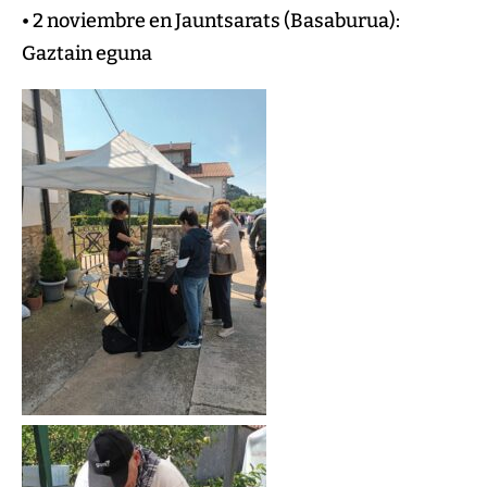
• 2 noviembre en Jauntsarats (Basaburua):
Gaztain eguna