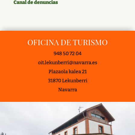
Canal de denuncias
OFICINA DE TURISMO
948 50 72 04
oit.lekunberri@navarra.es
Plazaola kalea 21
31870 Lekunberri
Navarra