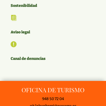
Sostenibilidad

Aviso legal

Canal de denuncias
OFICINA DE TURISMO
948 50 72 04
oit.lekunberri@navarra.es