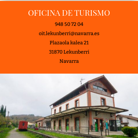
OFICINA DE TURISMO
948 50 72 04
oit.lekunberri@navarra.es
Plazaola kalea 21
31870 Lekunberri
Navarra