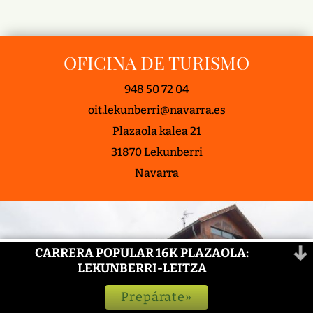
OFICINA DE TURISMO
948 50 72 04
oit.lekunberri@navarra.es
Plazaola kalea 21
31870 Lekunberri
Navarra
CARRERA POPULAR 16K PLAZAOLA:
LEKUNBERRI-LEITZA
Prepárate»