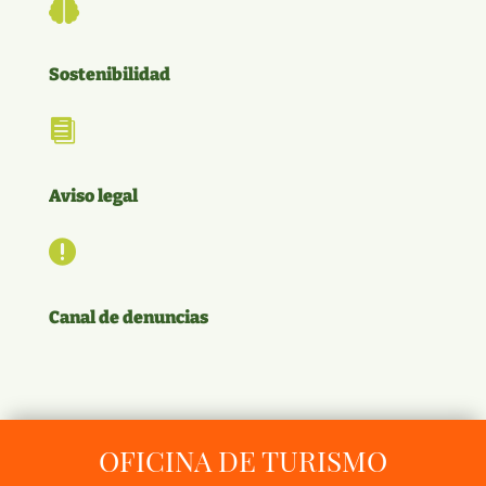

Sostenibilidad

Aviso legal

Canal de denuncias
OFICINA DE TURISMO