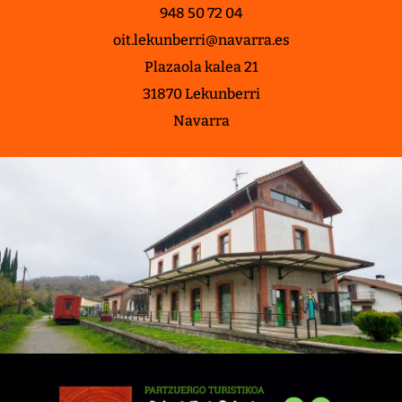
948 50 72 04
oit.lekunberri@navarra.es
Plazaola kalea 21
31870 Lekunberri
Navarra