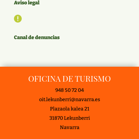
Aviso legal

Canal de denuncias
OFICINA DE TURISMO
948 50 72 04
oit.lekunberri@navarra.es
Plazaola kalea 21
31870 Lekunberri
Navarra