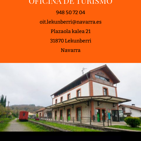
OFICINA DE TURISMO
948 50 72 04
oit.lekunberri@navarra.es
Plazaola kalea 21
31870 Lekunberri
Navarra