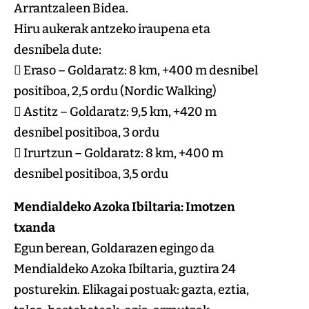
Arrantzaleen Bidea.
Hiru aukerak antzeko iraupena eta
desnibela dute:
 Eraso – Goldaratz: 8 km, +400 m desnibel
positiboa, 2,5 ordu (Nordic Walking)
 Astitz – Goldaratz: 9,5 km, +420 m
desnibel positiboa, 3 ordu
 Irurtzun – Goldaratz: 8 km, +400 m
desnibel positiboa, 3,5 ordu
Mendialdeko Azoka Ibiltaria: Imotzen
txanda
Egun berean, Goldarazen egingo da
Mendialdeko Azoka Ibiltaria, guztira 24
posturekin. Elikagai postuak: gazta, eztia,