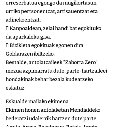
erreserbatua egongo da mugikortasun
urriko pertsonentzat, artisauentzat eta
adinekoentzat.
 Kanpoaldean, zelai handi bat egokituko
da aparkaleku gisa.
 Bizikleta egokituak egonen dira
Goldarazen ibiltzeko.
Bestalde, antolatzaileek “Zaborra Zero”
mezua azpimarratu dute, parte-hartzaileei
hondakinak behar bezala kudeatzeko
eskatuz.
Eskualde mailako ekimena
Ekimen honen antolaketan Mendialdeko
bederatzi udalerrik hartzen dute parte:
Araitz, Areso, Basaburua, Betelu, Imotz,