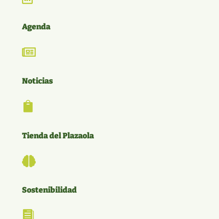
Agenda

Noticias

Tienda del Plazaola

Sostenibilidad
