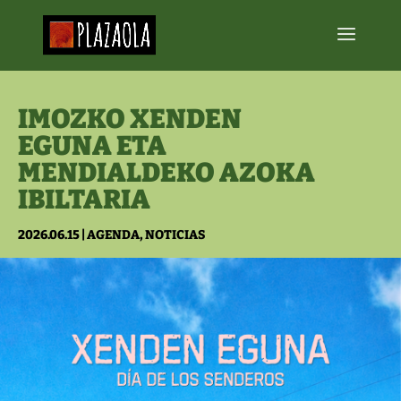
IMOZKO XENDEN
EGUNA ETA
MENDIALDEKO AZOKA
IBILTARIA
2026.06.15
|
AGENDA
,
NOTICIAS