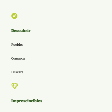

Descubrir
Pueblos
Comarca
Euskara

Imprescincibles