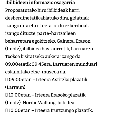
Ibilbideen informazio osagarria
Proposatutako hiru ibilbideak herri
desberdinetatik abiatuko dira, gidatuak
izango dira eta irteera-ordu ezberdinak
izango dituzte, parte-hartzaileen
beharretara egokitzeko. Gainera, Erason
(Imotz), ibilbidea hasi aurretik, Larruaren
Txokoa bisitatzeko aukera izango da
09:00etatik 09:45era. Larruaren munduari
eskainitako etxe-museoa da.
 09:00etan – Irteera Astitzko plazatik
(Larraun).
 10:00etan – Irteera Erasoko plazatik
(Imotz). Nordic Walking ibilbidea.
 10:00etan – Irteera Irurtzungo plazatik.