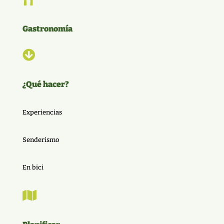
Gastronomía

¿Qué hacer?
Experiencias
Senderismo
En bici
