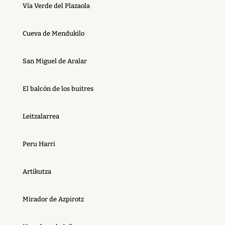
Vía Verde del Plazaola
Cueva de Mendukilo
San Miguel de Aralar
El balcón de los buitres
Leitzalarrea
Peru Harri
Artikutza
Mirador de Azpirotz