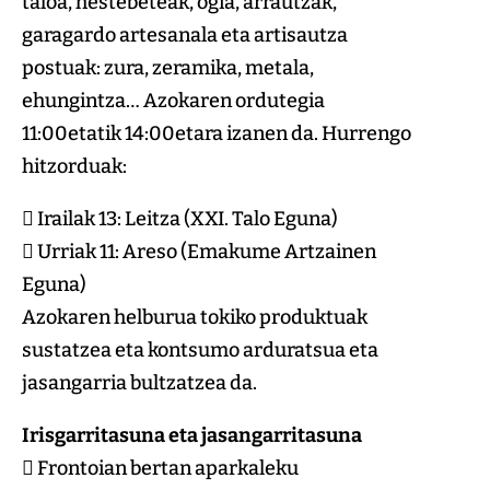
taloa, hestebeteak, ogia, arrautzak,
garagardo artesanala eta artisautza
postuak: zura, zeramika, metala,
ehungintza… Azokaren ordutegia
11:00etatik 14:00etara izanen da. Hurrengo
hitzorduak:
 Irailak 13: Leitza (XXI. Talo Eguna)
 Urriak 11: Areso (Emakume Artzainen
Eguna)
Azokaren helburua tokiko produktuak
sustatzea eta kontsumo arduratsua eta
jasangarria bultzatzea da.
Irisgarritasuna eta jasangarritasuna
 Frontoian bertan aparkaleku