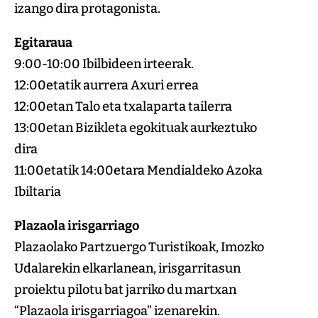
izango dira protagonista.
Egitaraua
9:00-10:00 Ibilbideen irteerak.
12:00etatik aurrera Axuri errea
12:00etan Talo eta txalaparta tailerra
13:00etan Bizikleta egokituak aurkeztuko
dira
11:00etatik 14:00etara Mendialdeko Azoka
Ibiltaria
Plazaola irisgarriago
Plazaolako Partzuergo Turistikoak, Imozko
Udalarekin elkarlanean, irisgarritasun
proiektu pilotu bat jarriko du martxan
“Plazaola irisgarriagoa” izenarekin.