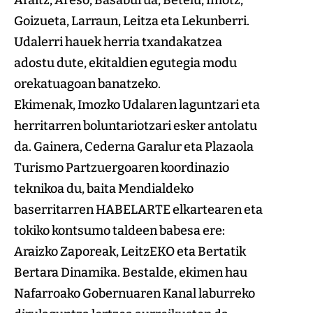
Goizueta, Larraun, Leitza eta Lekunberri.
Udalerri hauek herria txandakatzea
adostu dute, ekitaldien egutegia modu
orekatuagoan banatzeko.
Ekimenak, Imozko Udalaren laguntzari eta
herritarren boluntariotzari esker antolatu
da. Gainera, Cederna Garalur eta Plazaola
Turismo Partzuergoaren koordinazio
teknikoa du, baita Mendialdeko
baserritarren HABELARTE elkartearen eta
tokiko kontsumo taldeen babesa ere:
Araizko Zaporeak, LeitzEKO eta Bertatik
Bertara Dinamika. Bestalde, ekimen hau
Nafarroako Gobernuaren Kanal laburreko