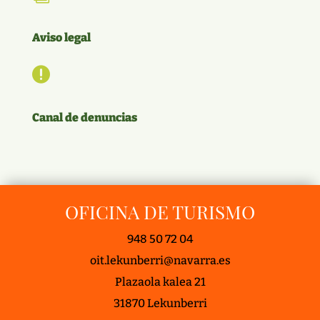
Aviso legal

Canal de denuncias
OFICINA DE TURISMO
948 50 72 04
oit.lekunberri@navarra.es
Plazaola kalea 21
31870 Lekunberri