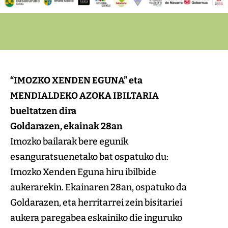
“IMOZKO XENDEN EGUNA” eta
MENDIALDEKO AZOKA IBILTARIA
bueltatzen dira
Goldarazen, ekainak 28an
Imozko bailarak bere egunik
esanguratsuenetako bat ospatuko du:
Imozko Xenden Eguna hiru ibilbide
aukerarekin. Ekainaren 28an, ospatuko da
Goldarazen, eta herritarrei zein bisitariei
aukera paregabea eskainiko die inguruko