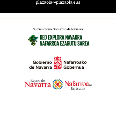
plazaola@plazaola.eus
Subvenciona Gobierno de Navarra