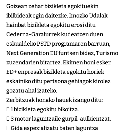
Goizean zehar bizikleta egokituekin
ibilbideak egin daitezke. Imozko Udalak
hainbat bizikleta egokitu erosi ditu
Cederna-Garalurrek kudeatzen duen
eskualdeko PSTD programaren barruan,
Next Generation EU funtsen bidez, Turismo
zuzendarien bitartez. Ekimen honi esker,
ED+ enpresak bizikleta egokitu horiek
eskainiko ditu pertsona gehiagok kirolez
gozatu ahal izateko.
Zerbitzuak honako hauek izango ditu:
 1 bizikleta egokitu bikoitza.
 3 motor laguntzaile gurpil-aulkientzat.
 Gida espezializatu baten laguntza