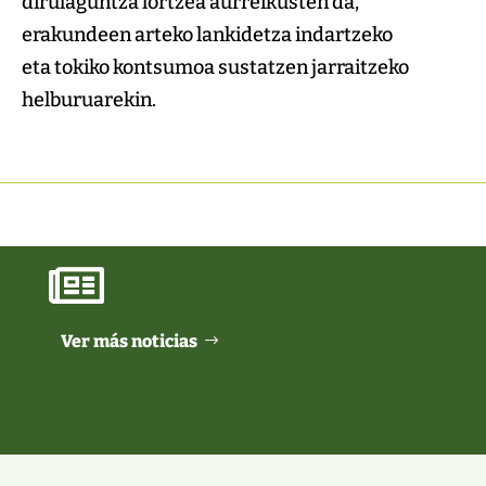
dirulaguntza lortzea aurreikusten da,
erakundeen arteko lankidetza indartzeko
eta tokiko kontsumoa sustatzen jarraitzeko
helburuarekin.

Ver más noticias