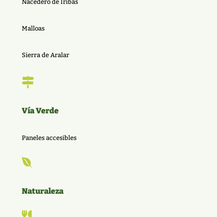
Nacedero de Iribas
Malloas
Sierra de Aralar

Vía Verde
Paneles accesibles

Naturaleza
