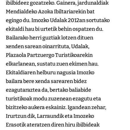
ibilbideez gozatzeko. Gainera, jardunaldiak
Mendialdeko Azoka Ibiltariarekin bat
egingo du. Imozko Udalak 2012an sortutako
ekitaldi hau bi urtetik behin ospatzen du.
Bailarako herri guztiak lotzen dituen
xenden sarean oinarrituta, Udalak,
Plazaola Partzuergo Turistikoarekin
elkarlanean, sustatu zuen ekimen hau.
Ekitaldiaren helburu nagusia Imozko
bailara bere xenda sarearen bidez
ezagutaraztea da, bertako baliabide
turistikoak modu zuzenean ezagutu eta
bizitzeko aukera eskainiz. Igandean zehar,
Irurtzun dik, Larraundik eta Imozeko
Erasotik ateratzen diren hiru ibilbideak