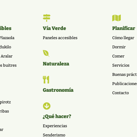


ibles
Vía Verde
Planificar
Plazaola
Paneles accesibles
Cómo llegar
dukilo
Dormir

 Aralar
Comer
Naturaleza
os buitres
Servicios
Buenas práct

Publicacione
Gastronomía
Contacto
pirotz

ribas
¿Qué hacer?
Experiencias
ar
Senderismo