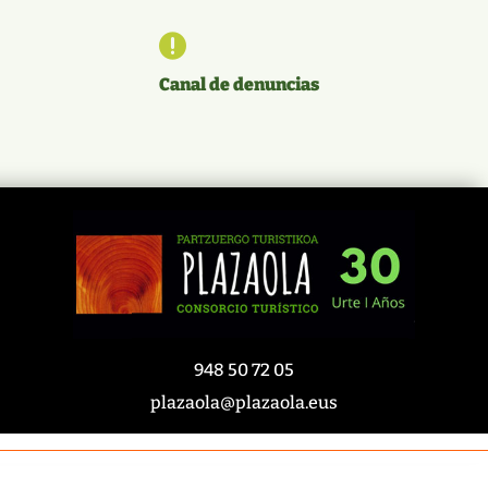

Canal de denuncias
948 50 72 05
plazaola@plazaola.eus