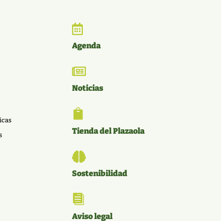

Agenda

Noticias

icas
Tienda del Plazaola
s

Sostenibilidad

Aviso legal