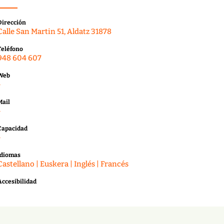
Dirección
Calle San Martin 51, Aldatz 31878
Teléfono
948 604 607
Web
-
Mail
-
Capacidad
-
Idiomas
Castellano | Euskera | Inglés | Francés
Accesibilidad