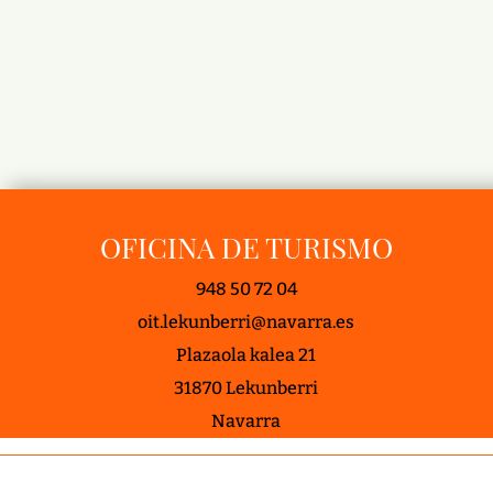
OFICINA DE TURISMO
948 50 72 04
oit.lekunberri@navarra.es
Plazaola kalea 21
31870 Lekunberri
Navarra