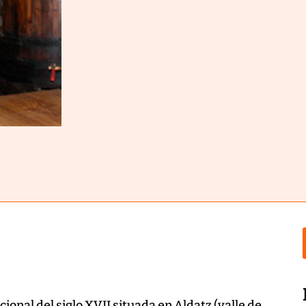
ional del siglo XVII situada en Aldatz (valle de