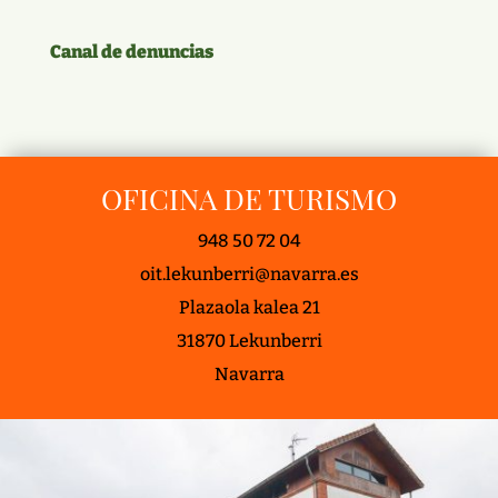
Canal de denuncias
OFICINA DE TURISMO
948 50 72 04
oit.lekunberri@navarra.es
Plazaola kalea 21
31870 Lekunberri
Navarra