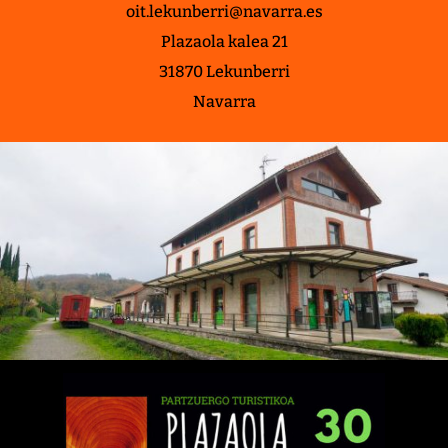
oit.lekunberri@navarra.es
Plazaola kalea 21
31870 Lekunberri
Navarra