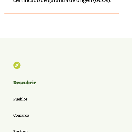
certificado de garantía de origen (GdOs).

Descubrir
Pueblos
Comarca
Euskara