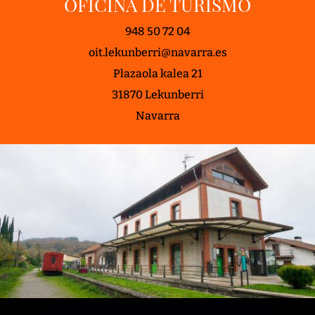
OFICINA DE TURISMO
948 50 72 04
oit.lekunberri@navarra.es
Plazaola kalea 21
31870 Lekunberri
Navarra