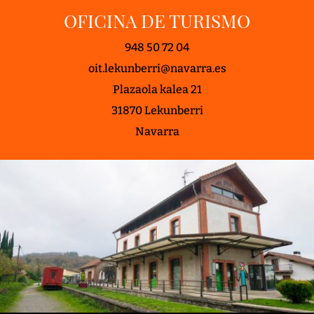
OFICINA DE TURISMO
948 50 72 04
oit.lekunberri@navarra.es
Plazaola kalea 21
31870 Lekunberri
Navarra