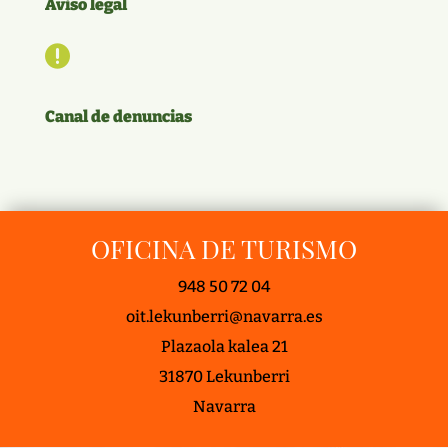
Aviso legal

Canal de denuncias
OFICINA DE TURISMO
948 50 72 04
oit.lekunberri@navarra.es
Plazaola kalea 21
31870 Lekunberri
Navarra