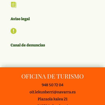

Aviso legal

Canal de denuncias
OFICINA DE TURISMO
948 50 72 04
oit.lekunberri@navarra.es
Plazaola kalea 21