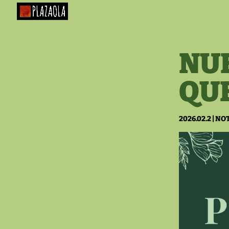
NUE
QUE
2026.02.2
|
NOT