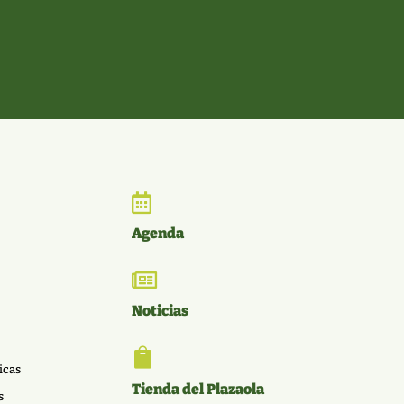

Agenda

Noticias

icas
Tienda del Plazaola
s