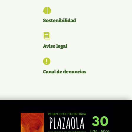

Sostenibilidad

Aviso legal

Canal de denuncias