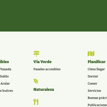


ibles
Vía Verde
Planificar
Plazaola
Paneles accesibles
Cómo llegar
dukilo
Dormir

 Aralar
Comer
Naturaleza
os buitres
Servicios
Buenas práct

Publicacione