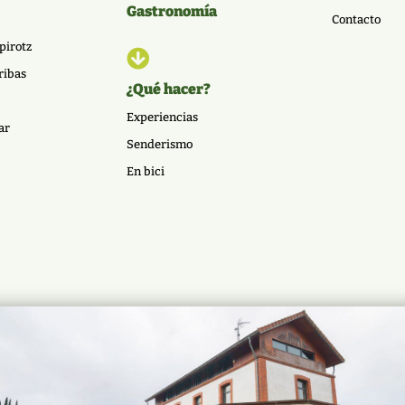
Gastronomía
Contacto
pirotz

ribas
¿Qué hacer?
Experiencias
ar
Senderismo
En bici