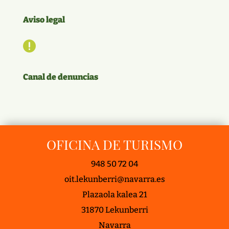
Aviso legal

Canal de denuncias
OFICINA DE TURISMO
948 50 72 04
oit.lekunberri@navarra.es
Plazaola kalea 21
31870 Lekunberri
Navarra