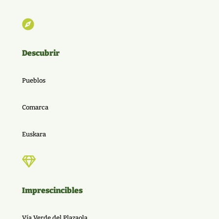

Descubrir
Pueblos
Comarca
Euskara

Imprescincibles
Vía Verde del Plazaola