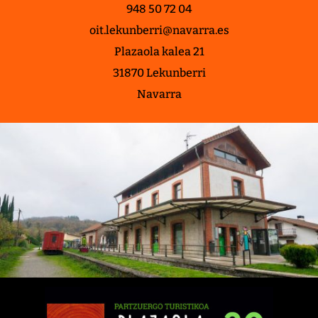
948 50 72 04
oit.lekunberri@navarra.es
Plazaola kalea 21
31870 Lekunberri
Navarra