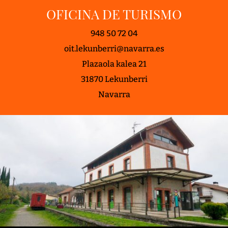
OFICINA DE TURISMO
948 50 72 04
oit.lekunberri@navarra.es
Plazaola kalea 21
31870 Lekunberri
Navarra