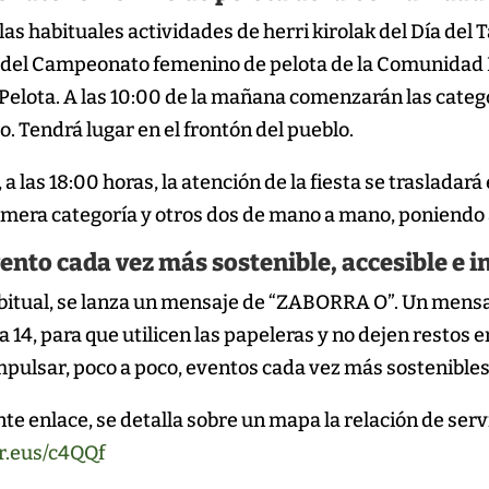
as habituales actividades de herri kirolak del Día del 
n del Campeonato femenino de pelota de la Comunidad F
elota. A las 10:00 de la mañana comenzarán las categorí
 Tendrá lugar en el frontón del pueblo.
, a las 18:00 horas, la atención de la fiesta se trasladar
mera categoría y otros dos de mano a mano, poniendo as
ento cada vez más sostenible, accesible e i
itual, se lanza un mensaje de “ZABORRA O”. Un mensaj
 14, para que utilicen las papeleras y no dejen restos en 
mpulsar, poco a poco, eventos cada vez más sostenibles
nte enlace, se detalla sobre un mapa la relación de serv
ur.eus/c4QQf