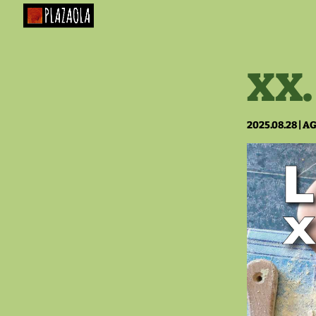
XX.
2025.08.28
|
A