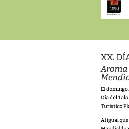
XX. DÍ
Aroma a
Mendia
El domingo, 
Día del Talo
Turístico Pl
Al igual que
Mendialdea,