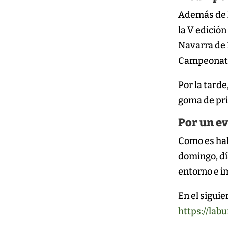
Además de l
la V edició
Navarra de P
Campeonato.
Por la tarde
goma de pri
Por un ev
Como es hab
domingo, día
entorno e i
En el siguie
https://lab