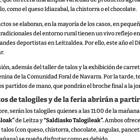
alo, como el queso Idiazabal, la chistorra o el chocolate.
ctos se elaboran, en la mayoría de los casos, en peque
tradicionales del entorno rural tienen un vivo reflejo e
ndes deportistas en Leitzaldea. Por ello, este año el Dí
r.
ión, además del taller de talos y la exhibición de carr
nina de la Comunidad Foral de Navarra. Por la tarde, t
os partidos de mano, que pondrán el broche final a la j
os de talogiles y de la feria abrirán a partir
, serán los talogiles quienes a las 11:00 de la mañana 
aloak”
de Leitza y
“Saldiasko Talogileak”.
Ambos ofrecer
talos (con queso, chistorra, chocolate, angulas, pancet
ñana) se pueda disfrutar como es debido.