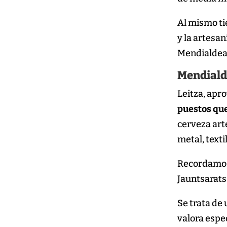
Al mismo tie
y la artesa
Mendialdea 
Mendialde
Leitza, apr
puestos que
cerveza art
metal, texti
Recordamos q
Jauntsarats
Se trata de
valora espe