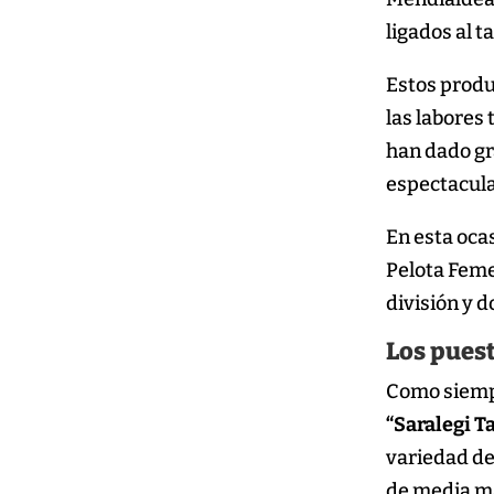
ligados al t
Estos produ
las labores 
han dado gra
espectacula
En esta ocas
Pelota Feme
división y d
Los puest
Como siempre
“Saralegi T
variedad de 
de media ma