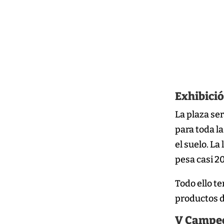
Exhibició
La plaza ser
para toda la
el suelo. La
pesa casi 20
Todo ello te
productos de
V Campeo