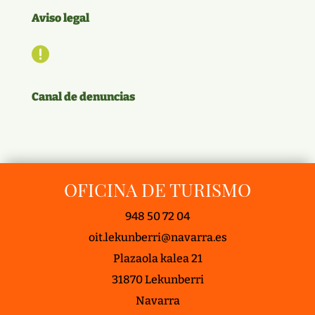
Aviso legal

Canal de denuncias
OFICINA DE TURISMO
948 50 72 04
oit.lekunberri@navarra.es
Plazaola kalea 21
31870 Lekunberri
Navarra