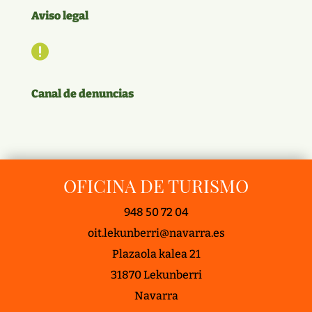
Aviso legal

Canal de denuncias
OFICINA DE TURISMO
948 50 72 04
oit.lekunberri@navarra.es
Plazaola kalea 21
31870 Lekunberri
Navarra