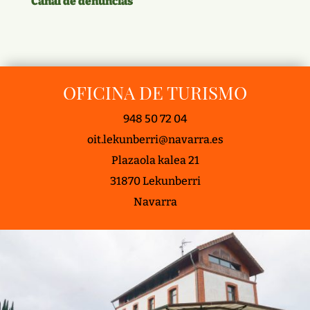
Canal de denuncias
OFICINA DE TURISMO
948 50 72 04
oit.lekunberri@navarra.es
Plazaola kalea 21
31870 Lekunberri
Navarra