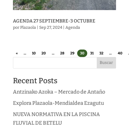
AGENDA 27 SEPTIEMBRE-3 OCTUBRE
por
Plazaola
|
Sep 27, 2024
|
Agenda
«
...
10
20
...
28
29
30
31
32
...
40
.
Buscar
Recent Posts
Antzinako Azoka – Mercado de Antaño
Explora Plazaola-Mendialdea Ezagutu
NUEVA NORMATIVA EN LA PISCINA
FLUVIAL DE BETELU