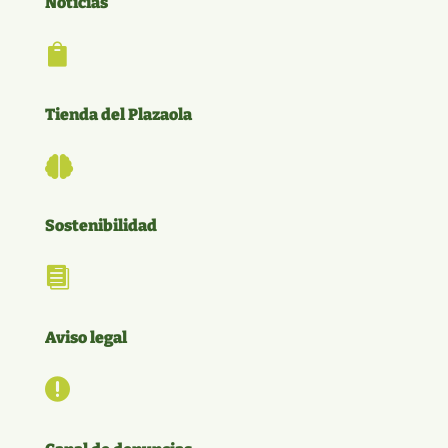
Noticias

Tienda del Plazaola

Sostenibilidad

Aviso legal
